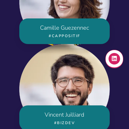
n
Camille Guezennec
#CAPPOSITIF
L
i
n
k
e
d
i
n
Vincent Juilliard
#BIZDEV