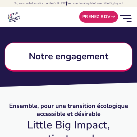
Skip
Organisme de formation certifié QUALIOPI
Se connecter à la plateforme Little Big Impact
to
PRENEZ RDV
content
Notre engagement
Ensemble, pour une transition écologique
accessible et désirable
Little Big Impact,