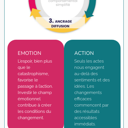
EMOTION
ACTION
L’espoir, bien plus
Seuls les actes
que le
nous engagent
catastrophisme,
au-delà des
favorise le
sentiments et des
passage à l’action.
idées. Les
Investir le champ
changements
émotionnel
efficaces
contribue à créer
commencent par
les conditions du
des résultats
changement.
accessibles
immédiats.